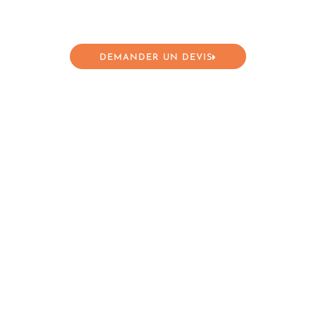
Basse, La Rivière Haute, Fondouce, Le Sautenc.
Contactez-nous 7 jours sur 7.
DEMANDER UN DEVIS