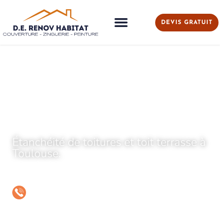
DEVIS GRATUIT
Accueil
»
Étanchéité de toiture à Toulouse
ÉTANCHÉITÉ DE TOITURE À
TOULOUSE
Étanchéité de toitures et toit terrasse à
Toulouse.
06 37 94 94 90